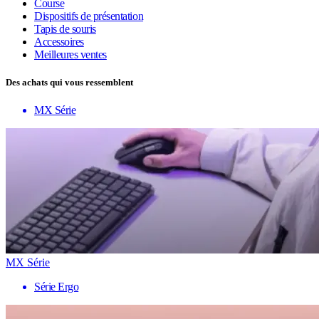
Course
Dispositifs de présentation
Tapis de souris
Accessoires
Meilleures ventes
Des achats qui vous ressemblent
MX Série
MX Série
Série Ergo