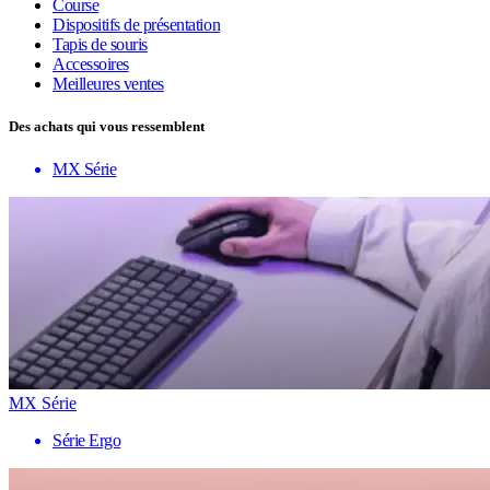
Course
Dispositifs de présentation
Tapis de souris
Accessoires
Meilleures ventes
Des achats qui vous ressemblent
MX Série
MX Série
Série Ergo