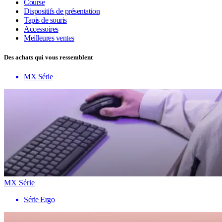
Course
Dispositifs de présentation
Tapis de souris
Accessoires
Meilleures ventes
Des achats qui vous ressemblent
MX Série
MX Série
Série Ergo