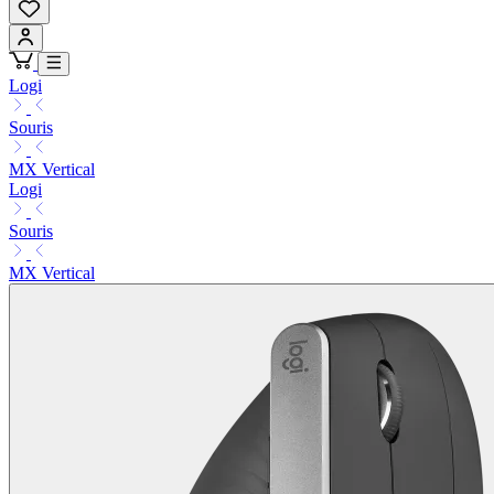
Logi
Souris
MX Vertical
Logi
Souris
MX Vertical