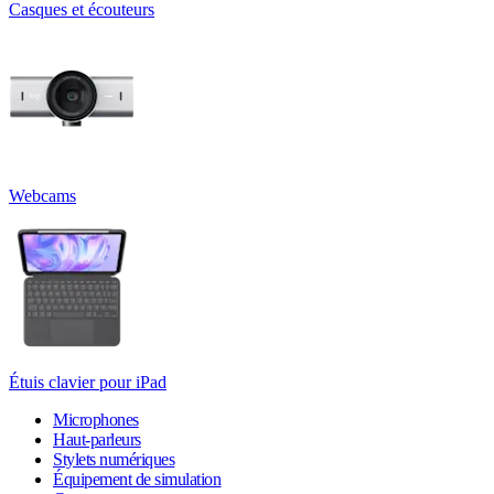
Casques et écouteurs
Webcams
Étuis clavier pour iPad
Microphones
Haut-parleurs
Stylets numériques
Équipement de simulation