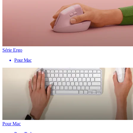
Série Ergo
Pour Mac
Pour Mac