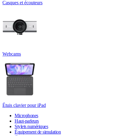
Casques et écouteurs
Webcams
Étuis clavier pour iPad
Microphones
Haut-parleurs
Stylets numériques
Équipement de simulation