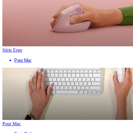
Série Ergo
Pour Mac
Pour Mac