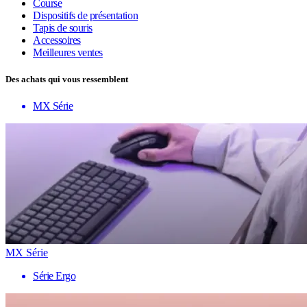
Course
Dispositifs de présentation
Tapis de souris
Accessoires
Meilleures ventes
Des achats qui vous ressemblent
MX Série
MX Série
Série Ergo