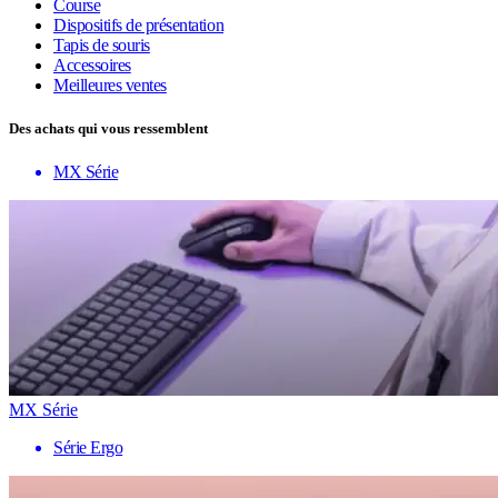
Course
Dispositifs de présentation
Tapis de souris
Accessoires
Meilleures ventes
Des achats qui vous ressemblent
MX Série
MX Série
Série Ergo