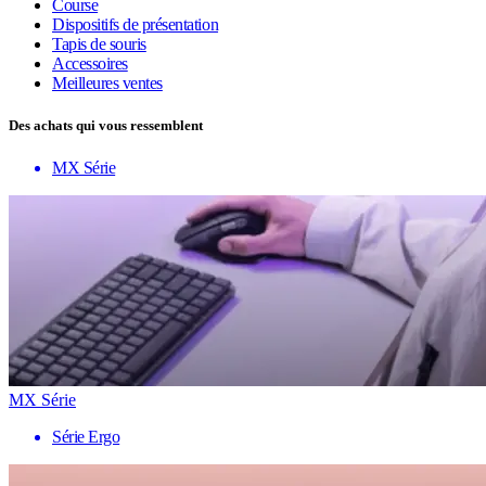
Course
Dispositifs de présentation
Tapis de souris
Accessoires
Meilleures ventes
Des achats qui vous ressemblent
MX Série
MX Série
Série Ergo