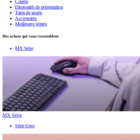
Course
Dispositifs de présentation
Tapis de souris
Accessoires
Meilleures ventes
Des achats qui vous ressemblent
MX Série
MX Série
Série Ergo