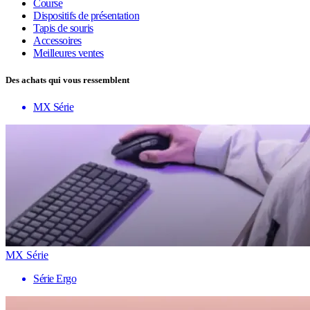
Course
Dispositifs de présentation
Tapis de souris
Accessoires
Meilleures ventes
Des achats qui vous ressemblent
MX Série
MX Série
Série Ergo