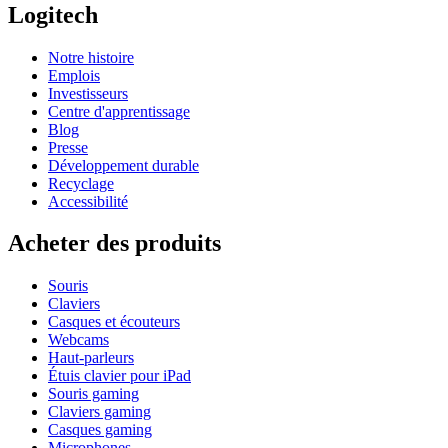
Logitech
Notre histoire
Emplois
Investisseurs
Centre d'apprentissage
Blog
Presse
Développement durable
Recyclage
Accessibilité
Acheter des produits
Souris
Claviers
Casques et écouteurs
Webcams
Haut-parleurs
Étuis clavier pour iPad
Souris gaming
Claviers gaming
Casques gaming
Microphones