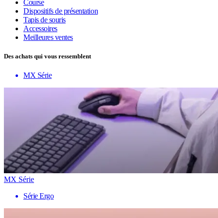
Course
Dispositifs de présentation
Tapis de souris
Accessoires
Meilleures ventes
Des achats qui vous ressemblent
MX Série
MX Série
Série Ergo