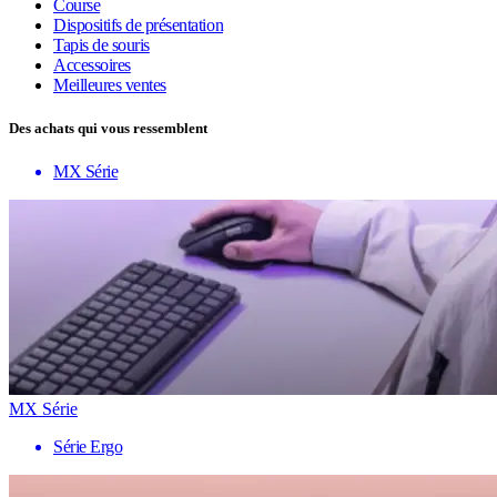
Course
Dispositifs de présentation
Tapis de souris
Accessoires
Meilleures ventes
Des achats qui vous ressemblent
MX Série
MX Série
Série Ergo