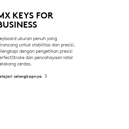
MX KEYS FOR
BUSINESS
eyboard ukuran penuh yang
irancang untuk stabilitas dan presisi,
ilengkapi dengan pengetikan presisi
erfectStroke dan pencahayaan latar
elakang cerdas.
elajari selengkapnya