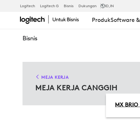
SOLUSI
Logitech
Logitech G
Bisnis
Dukungan
ID
,IN
Produk
Software 
MEJA
Bisnis
KERJA
CANGGIH
MEJA KERJA
MEJA KERJA CANGGIH
UNTUK
MX BRIO 
MICROSOFT