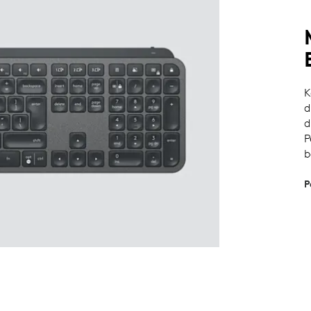
K
d
d
P
b
P