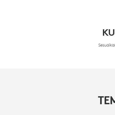
KU
Sesuaika
TE