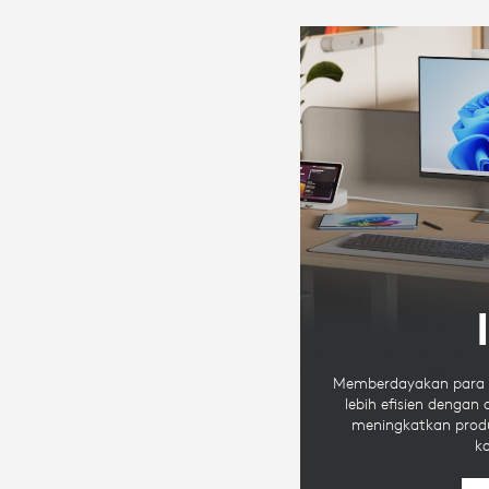
Memberdayakan para pr
lebih efisien dengan 
meningkatkan produ
ko