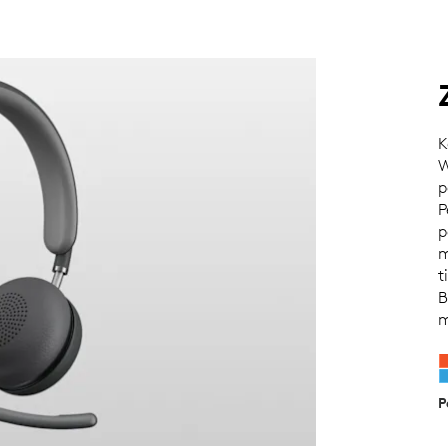
K
W
p
P
p
m
t
B
m
P