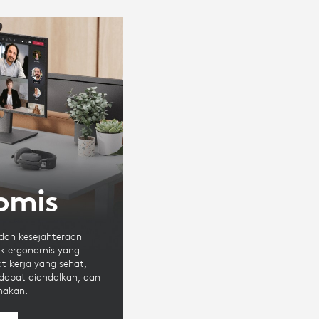
omis
dan kesejahteraan
k ergonomis yang
 kerja yang sehat,
dapat diandalkan, dan
nakan.