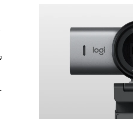
r
g
s.