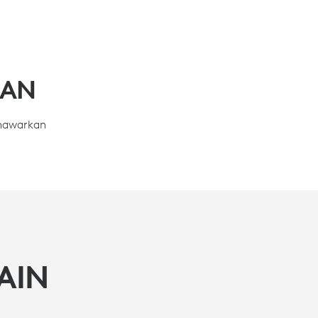
MAN
enawarkan
AIN