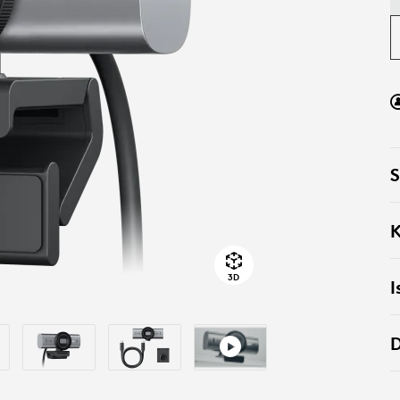
S
K
3D
I