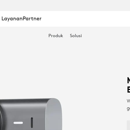
& Layanan
Partner
Produk
Solusi
W
g