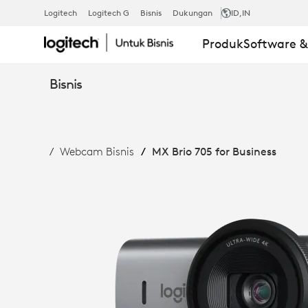
MX
Logitech
Logitech G
Bisnis
Dukungan
ID
,IN
Produk
Software 
BRIO
Bisnis
705
Webcam Bisnis
MX Brio 705 for Business
UNTUK
BISNIS