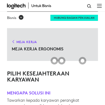
SOLUSI
MEJA
Bisnis
HUBUNGI BAGIAN PENJUALAN
KERJA
ERGO
UNTUK
MEJA KERJA
MICROSOFT
MEJA KERJA ERGONOMIS
TEAMS
PILIH KESEJAHTERAAN
KARYAWAN
MENGAPA SOLUSI INI
Tawarkan kepada karyawan perangkat