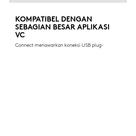
KOMPATIBEL DENGAN
SEBAGIAN BESAR APLIKASI
VC
Connect menawarkan koneksi USB plug-
®
and-play ke komputer Windows
dan
Mac serta Chromebooks™, dan bersertifikat
®
untuk Skype
for Business, kompatibel
dengan Cisco Jabber™, dan menawarkan
integrasi yang lebih baik dengan BlueJeans,
Broadsoft, LifeSize Cloud, Vidyo, dan
®
Zoom
.
PROGRAM KOLABORASI LOGITECH