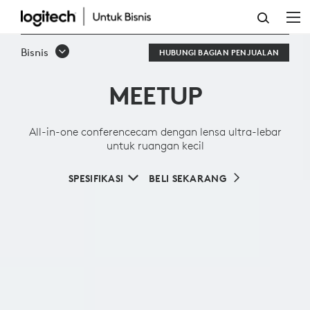
ALL-
IN-
Bisnis
HUBUNGI BAGIAN PENJUALAN
ONE
MEETUP
CONFERENCECAM
DENGAN
All-in-one conferencecam dengan lensa ultra-lebar
LENSA
untuk ruangan kecil
ULTRA-
SPESIFIKASI
BELI SEKARANG
LEBAR
UNTUK
RUANGAN
KECIL