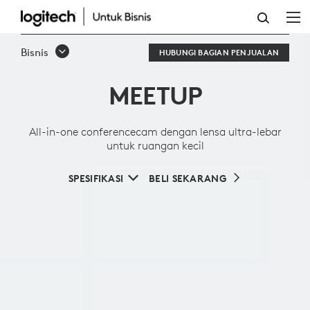
ALL-
IN-
Bisnis
HUBUNGI BAGIAN PENJUALAN
ONE
MEETUP
CONFERENCECAM
DENGAN
All-in-one conferencecam dengan lensa ultra-lebar
LENSA
untuk ruangan kecil
ULTRA-
SPESIFIKASI
BELI SEKARANG
LEBAR
UNTUK
RUANGAN
KECIL