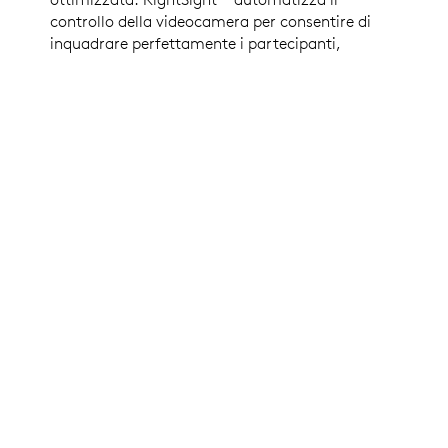
controllo della videocamera per consentire di
inquadrare perfettamente i partecipanti,
indipendentemente dalla loro distanza
dall'obiettivo. RightLight ottimizza il
bilanciamento della luce e dà priorità ai volti
rispetto a oggetti e superfici per conferire un
aspetto naturale alle tonalità della pelle.
Inoltre la videocamera Rally è subito
compatibile praticamente con qualsiasi app
per videoconferenze.
ULTERIORI INFORMAZIONI SU RIGHTSENSE