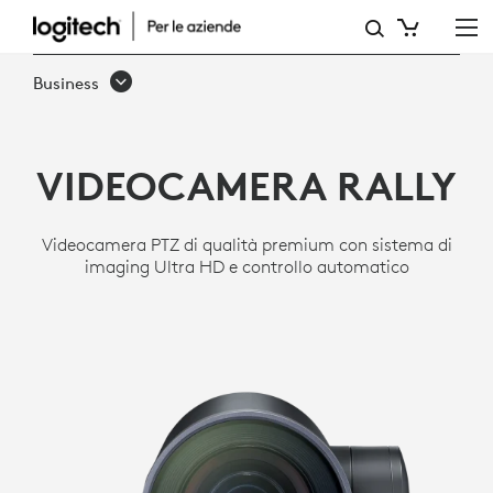
VIDEOCAMERA
PTZ
Business
ULTRA
HD
VIDEOCAMERA RALLY
RALLY
PER
Videocamera PTZ di qualità premium con sistema di
SALE
imaging Ultra HD e controllo automatico
RIUNIONI