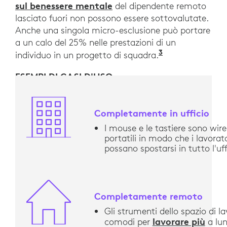
sul benessere mentale
del dipendente remoto
lasciato fuori non possono essere sottovalutate.
Anche una singola micro-esclusione può portare
a un calo del 25% nelle prestazioni di un
3
“Belonging: F
individuo in un progetto di squadra.
ESEMPI DI CASI D'USO
Completamente in ufficio
I mouse e le tastiere sono wire
portatili in modo che i lavorato
possano spostarsi in tutto l'uff
Completamente remoto
Gli strumenti dello spazio di l
lavorare più
comodi per
a lun