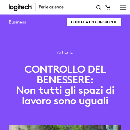
CONTROLLO
DEL
Business
CONTATTA UN CONSULENTE
BENESSERE:
NON
TUTTI
Articolo
GLI
CONTROLLO DEL
SPAZI
BENESSERE:
DI
Non tutti gli spazi di
LAVORO
lavoro sono uguali
SONO
UGUALI