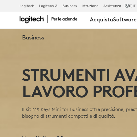
KIT
Logitech
Logitech G
Business
Istruzione
Assistenza
IT
,IT
Acquista
Software 
MOUSE
Business
E
STRUMENTI AVA
TASTIERA
LAVORO PROF
MX
Il kit MX Keys Mini for Business offre precisione, pres
KEYS
bisogno di strumenti compatti e di qualità.