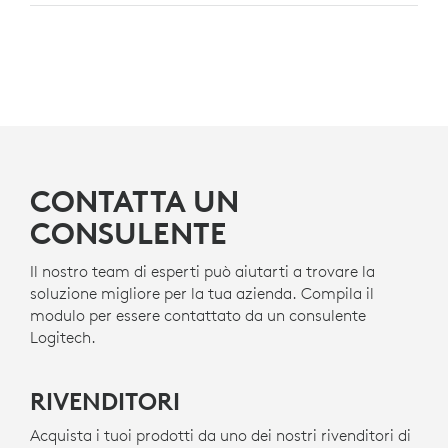
AZIENDALE
PROGETTAZIONE PER UN
Zone Wired 2 for Business è certificata per
Microsoft
FUTURO MIGLIORE
Teams
come microfono premium per Open Office. È
anche certificato per
Zoom, Google Meet, Google
Voice.
REALIZZATO CON PLASTICA RICICLATA
Le parti in plastica di Zone Wired 2 for Business
r
includono almeno il 47% di plastica riciclata post-
6
™
CONTATTA UN
consumo
Materiale plastico Zone Wired 2 for Business:
per dare una nuova vita ai materiali plastici
provenienti da vecchi apparecchi elettronici e
CONSULENTE
e
contribuire a ridurre la nostra impronta di carbonio.
Il nostro team di esperti può aiutarti a trovare la
INFORMAZIONI SULLE PLASTICHE RICICLATE
soluzione migliore per la tua azienda. Compila il
modulo per essere contattato da un consulente
Logitech.
RIVENDITORI
Acquista i tuoi prodotti da uno dei nostri rivenditori di