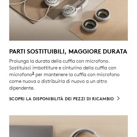
PARTI SOSTITUIBILI, MAGGIORE DURATA
Prolunga la durata della cuffia con microfono.
Sostituisci imbottiture e cinturino della cuffia con
2
microfono
I pezzi di ricambio potrebbero non essere di
per mantenere la cuffia con microfono
come nuova o distribuirla di nuovo a un altro
dipendente.
SCOPRI LA DISPONIBILITÀ DEI PEZZI DI RICAMBIO