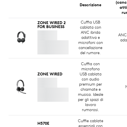
(canc
Descrizione
att
ru
Cuffia USB
ZONE WIRED 2
FOR BUSINESS
cablata con
ANC ibrida
ANC 
adattiva e
ada
microfoni con
cancellazione
del rumore.
Cuffia con
microfono
ZONE WIRED
USB cablata
con audio
premium per
chiamate e
musica. Ideale
per gli spazi di
lavoro
rumorosi.
Cuffie cablate
H570E
essenziali con