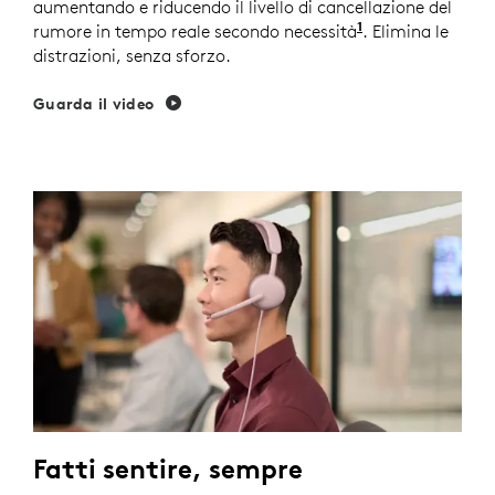
aumentando e riducendo il livello di cancellazione del
1
rumore in tempo reale secondo necessità
Abilita la moda
. Elimina le
distrazioni, senza sforzo.
Guarda il video
Fatti sentire, sempre