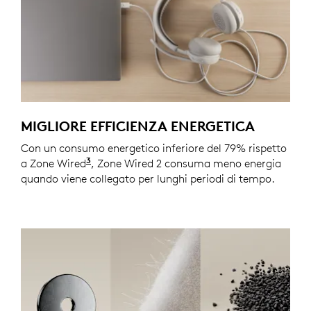
MIGLIORE EFFICIENZA ENERGETICA
Con un consumo energetico inferiore del 79% rispetto
3
a Zone Wired
, la riduzione effettiva dei consumi può va
, Zone Wired 2 consuma meno energia
quando viene collegato per lunghi periodi di tempo.