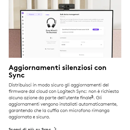
Aggiornamenti silenziosi con
Sync
Distribuisci in modo sicuro gli aggiornamenti del
firmware dal cloud con Logitech Sync: non è richiesta
5
alcuna azione da parte dell'utente finale
Richiede l'install
. Gli
aggiornamenti vengono installati automaticamente,
garantendo che la cuffia con microfono rimanga
aggiornata e sicura.
Scopri di più su Sync