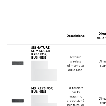
Dime
Descrizione
della
SIGNATURE
SLIM SOLAR+
K980 FOR
Tastiera
BUSINESS
wireless
Dime
alimentata
sta
dalla luce.
La tastiera
MX KEYS FOR
BUSINESS
per la
massima
Dime
produttività
sta
per flussi di