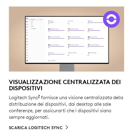
VISUALIZZAZIONE CENTRALIZZATA DEI
DISPOSITIVI
7
Logitech Sync
Richiede il download di Logi Tune sui singo
fornisce una visione centralizzata della
distribuzione dei dispositivi, dai desktop alle sale
conferenze, per assicurarti che i dispositivi siano
sempre aggiornati.
SCARICA LOGITECH SYNC