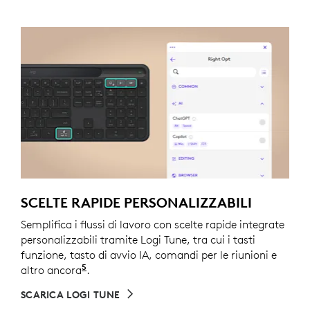
SCELTE RAPIDE PERSONALIZZABILI
Semplifica i flussi di lavoro con scelte rapide integrate
personalizzabili tramite Logi Tune, tra cui i tasti
funzione, tasto di avvio IA, comandi per le riunioni e
5
altro ancora
Pronta all’uso, il tasto di avvio IA apre
.
SCARICA LOGI TUNE