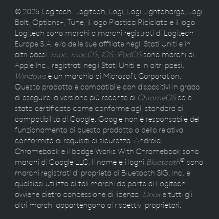
© 2025 Logitech. Logitech, Logi, Logi Lightcharge, Logi
Bolt, Options+, Tune, il logo Plastica Riciclata e il logo
Logitech sono marchi o marchi registrati di Logitech
Europe S.A. e/o delle sue affiliate negli Stati Uniti e in
altri paesi.
mac
,
macOS
,
iOS
,
iPadOS
sono marchi di
Apple Inc., registrati negli Stati Uniti e in altri paesi.
Windows
è un marchio di Microsoft Corporation.
Questo prodotto è compatibile con dispositivi in grado
di eseguire la versione più recente di
ChromeOS
ed è
stato certificato come conforme agli standard di
compatibilità di Google. Google non è responsabile del
funzionamento di questo prodotto o della relativa
conformità ai requisiti di sicurezza. Android,
Chromebook e il badge Works With Chromebook sono
®
marchi di Google LLC. Il nome e i loghi
Bluetooth
sono
marchi registrati di proprietà di Bluetooth SIG, Inc. e
qualsiasi utilizzo di tali marchi da parte di Logitech
avviene dietro concessione di licenza.
Linux
e tutti gli
altri marchi appartengono ai rispettivi proprietari.