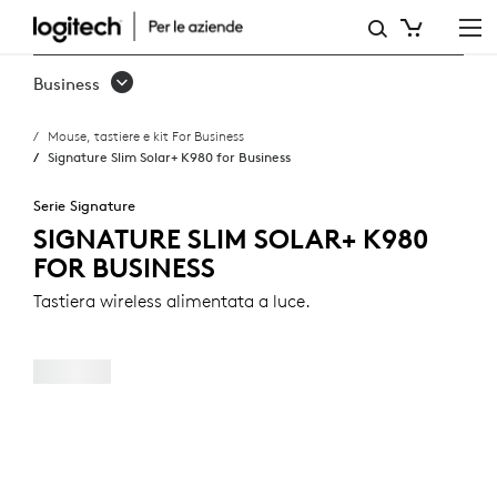
SIGNATURE
SLIM
Business
SOLAR+
Mouse, tastiere e kit For Business
K980
Signature Slim Solar+ K980 for Business
FOR
Serie Signature
BUSINESS
SIGNATURE SLIM SOLAR+ K980
FOR BUSINESS
Tastiera wireless alimentata a luce.