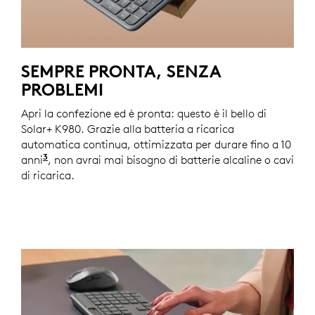
SEMPRE PRONTA, SENZA
PROBLEMI
Apri la confezione ed è pronta: questo è il bello di
Solar+ K980. Grazie alla batteria a ricarica
automatica continua, ottimizzata per durare fino a 10
3
anni
Le proiezioni sulla durata si basano sui risultati 
, non avrai mai bisogno di batterie alcaline o cavi
di ricarica.