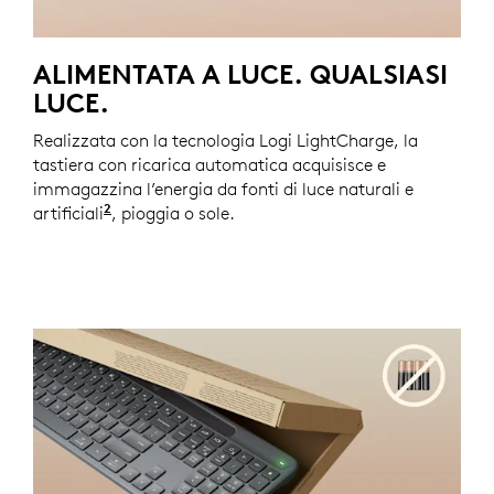
ALIMENTATA A LUCE. QUALSIASI
LUCE.
Realizzata con la tecnologia Logi LightCharge, la
tastiera con ricarica automatica acquisisce e
immagazzina l’energia da fonti di luce naturali e
2
artificiali
Richiede almeno 200 lux di illuminazione.
, pioggia o sole.