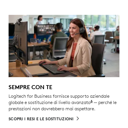
SEMPRE CON TE
Logitech for Business fornisce supporto aziendale
6
globale e sostituzione di livello avanzato
Servizio disponi
— perché le
prestazioni non dovrebbero mai aspettare.
SCOPRI I RESI E LE SOSTITUZIONI