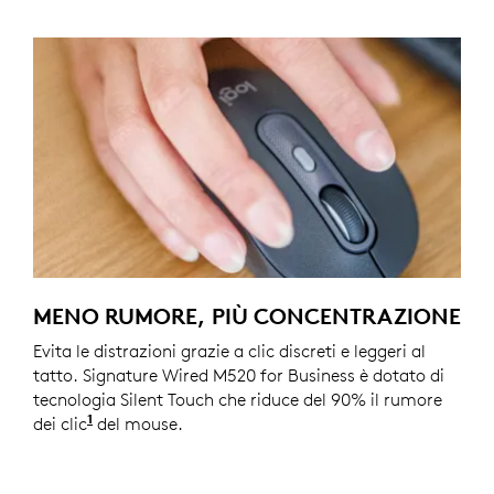
MENO RUMORE, PIÙ CONCENTRAZIONE
Evita le distrazioni grazie a clic discreti e leggeri al
tatto. Signature Wired M520 for Business è dotato di
tecnologia Silent Touch che riduce del 90% il rumore
1
dei clic
Il rumore dei clic è stato ridotto di oltre il 90
del mouse.