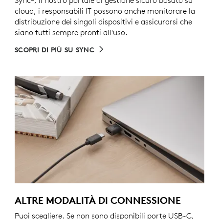
Sync
È necessario scaricare Logi Tune sui singoli laptop
, il nostro portale di gestione sicuro basato su
cloud, i responsabili IT possono anche monitorare la
distribuzione dei singoli dispositivi e assicurarsi che
siano tutti sempre pronti all'uso.
SCOPRI DI PIÙ SU SYNC
ALTRE MODALITÀ DI CONNESSIONE
Puoi scegliere. Se non sono disponibili porte USB-C,