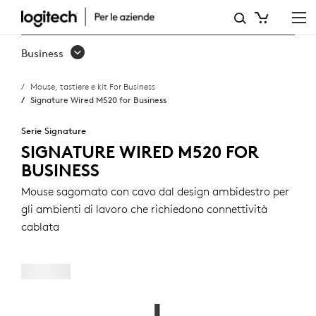
SIGNATURE
WIRED
Business
M520
Mouse, tastiere e kit For Business
FOR
Signature Wired M520 for Business
BUSINESS
Serie Signature
SIGNATURE WIRED M520 FOR
BUSINESS
Mouse sagomato con cavo dal design ambidestro per
gli ambienti di lavoro che richiedono connettività
cablata