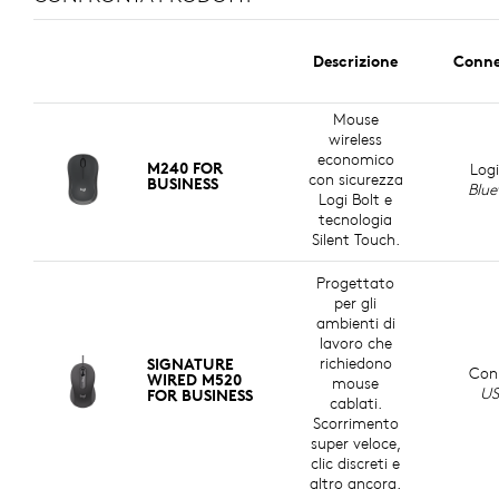
Logitech si impegna a creare un mondo più
sostenibile. Stiamo lavorando attivamente per ridurre
Descrizione
Conne
al minimo il nostro impatto ambientale e accelerare il
ritmo del cambiamento sociale.
Mouse
wireless
PLASTICA RICICLATA
economico
M240 FOR
Logi
con sicurezza
BUSINESS
Blue
r
Le parti in plastica di Signature Wired M520 for
Logi Bolt e
tecnologia
e
Business includono almeno il 71% di plastica riciclata
Silent Touch.
6
o
post-consumo certificata
Sono esclusi il gruppo cavi st
per dare una seconda vita
alla plastica proveniente da vecchi apparecchi
Progettato
elettronici di consumo giunti a fine vita e contribuire a
per gli
ridurre la nostra impronta di carbonio
ambienti di
lavoro che
richiedono
SIGNATURE
Con
WIRED M520
mouse
US
FOR BUSINESS
cablati.
Scorrimento
super veloce,
clic discreti e
altro ancora.