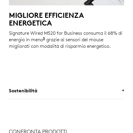
MIGLIORE EFFICIENZA
ENERGETICA
Signature Wired M520 for Business consuma il 68% di
5
energia in meno
Rispetto al mouse Logitech M500s.
grazie ai sensori del mouse
migliorati con modalità di risparmio energetico.
Sostenibilità
UNA SCELTA CHE TI FARÀ
SENTIRE BENE
CONFRONTA PRODOTTI