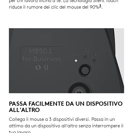
per chi lavora vicino a te. La tecnologia Silent Touch
3
riduce il rumore dei clic del mouse del 90%
Il rumore dei 
.
PASSA FACILMENTE DA UN DISPOSITIVO
ALL'ALTRO
Collega il mouse a 3 dispositivi diversi. Passa in un
attimo da un dispositivo all'altro senza interrompere il
tuo lavoro.