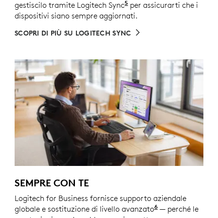
5
gestiscilo tramite Logitech Sync
È necessario scaricare Lo
per assicurarti che i
dispositivi siano sempre aggiornati.
SCOPRI DI PIÙ SU LOGITECH SYNC
SEMPRE CON TE
Logitech for Business fornisce supporto aziendale
6
globale e sostituzione di livello avanzato
Servizio disponi
— perché le