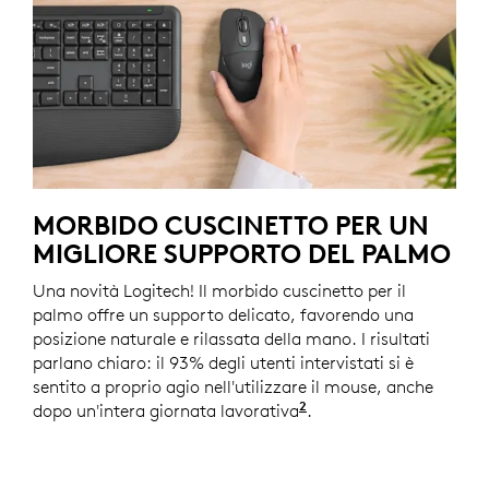
MORBIDO CUSCINETTO PER UN
MIGLIORE SUPPORTO DEL PALMO
Una novità Logitech! Il morbido cuscinetto per il
palmo offre un supporto delicato, favorendo una
posizione naturale e rilassata della mano. I risultati
parlano chiaro: il 93% degli utenti intervistati si è
sentito a proprio agio nell'utilizzare il mouse, anche
2
dopo un'intera giornata lavorativa
In base a uno studio L
.