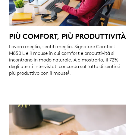
PIÙ COMFORT, PIÙ PRODUTTIVITÀ
Lavora meglio, sentiti meglio. Signature Comfort
M850 L è il mouse in cui comfort e produttività si
incontrano in modo naturale. A dimostrarlo, il 72%
degli utenti intervistati concorda sul fatto di sentirsi
1
più produttivo con il mouse
In base a un test utente di 
.