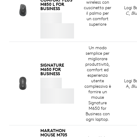
wireless con
M850 L FOR
cuscinetto per
Logi B
BUSINESS
REALIZZATA CON PLASTICA RICICLATA
il palmo per
C
,
Bl
un comfort
Le parti in plastica di Signature Comfort M850 L
superiore
e
includono almeno il 63% di plastica riciclata post-
7
i
consumo certificata
Escluse le parti in plastica del gr
per dare una seconda vita alla
plastica proveniente da vecchi apparecchi elettronici
Un modo
di consumo giunti a fine vita e contribuire a ridurre la
semplice per
nostra impronta di carbonio.
migliorare
produttività,
SIGNATURE
INFORMAZIONI SULE PLASTICHE RICICLATE
M650 FOR
comfort ed
BUSINESS
esperienza
utente
Logi B
complessiva è
A,
Bl
fornire un
mouse
Signature
M650 for
Business con
ogni laptop.
MARATHON
MOUSE M705