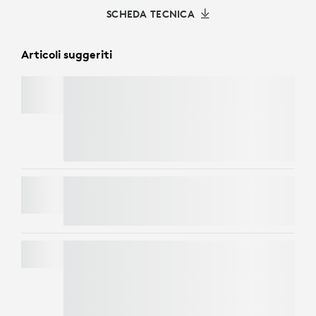
SCHEDA TECNICA
Articoli suggeriti
MX MASTER 4
Risparmia 15 € su MX Master 4 oppure ottieni 40
€ di cashback acquistandolo insieme a un altro
prodotto MX idoneo.
Scopri di più
MOBI FOLD
MX KEYS S
Risparmia 15 € su MX Master 4 oppure ottieni 40
€ di cashback acquistandolo insieme a un altro
prodotto MX idoneo.
Scopri di più