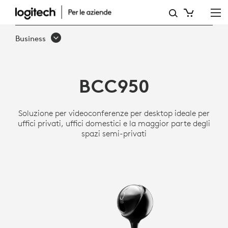
SISTEMA
PER
Business
VIDEOCONFERENZE
INTEGRATO
BCC950
BCC950
DI
Soluzione per videoconferenze per desktop ideale per
LOGITECH
uffici privati, uffici domestici e la maggior parte degli
spazi semi-privati
CON
WEBCAM
E
VIVAVOCE