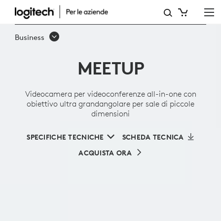
VIDEOCAMERA
PER
Business
VIDEOCONFERENZE
MEETUP
ALL-
IN-
Videocamera per videoconferenze all-in-one con
ONE
obiettivo ultra grandangolare per sale di piccole
dimensioni
CON
OBIETTIVO
SPECIFICHE TECNICHE
SCHEDA TECNICA
ULTRA
ACQUISTA ORA
GRANDANGOLARE
PER
SALE