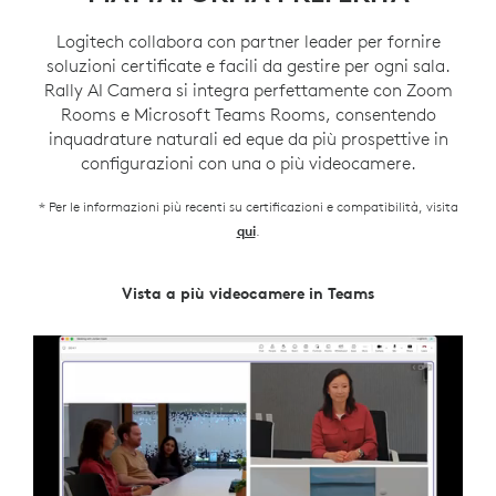
Logitech collabora con partner leader per fornire
soluzioni certificate e facili da gestire per ogni sala.
Rally AI Camera si integra perfettamente con Zoom
Rooms e Microsoft Teams Rooms, consentendo
inquadrature naturali ed eque da più prospettive in
configurazioni con una o più videocamere.
* Per le informazioni più recenti su certificazioni e compatibilità, visita
.
qui
Vista a più videocamere in Teams
Direttore Intelligente di Zoom