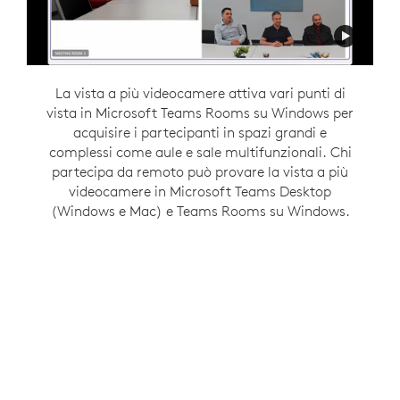
La vista a più videocamere attiva vari punti di
Zoom Intelligent Director è progettato per
vista in Microsoft Teams Rooms su Windows per
supportare una comunicazione flessibile
creando un ambiente di riunione ibrido inclusivo.
acquisire i partecipanti in spazi grandi e
complessi come aule e sale multifunzionali. Chi
Questa funzione di Zoom Rooms su Windows
partecipa da remoto può provare la vista a più
offre ai presenti in sala il proprio spazio in una
vista a galleria, in modo che abbiano le stesse
videocamere in Microsoft Teams Desktop
opportunità di essere viste e ascoltate di tutti gli
(Windows e Mac) e Teams Rooms su Windows.
altri partecipanti.