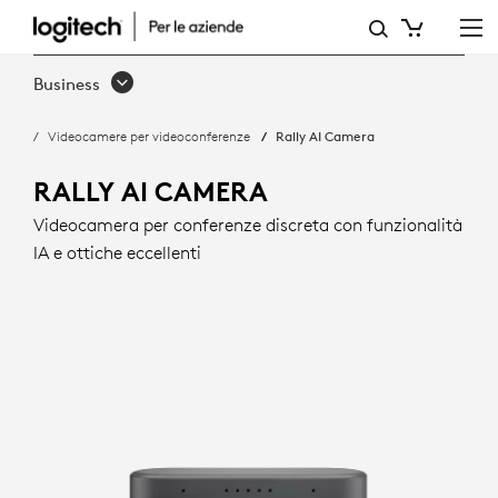
RALLY
AI
Business
CAMERA
Videocamere per videoconferenze
Rally AI Camera
INQUADRATURA
INTELLIGENTE
RALLY AI CAMERA
E
Videocamera per conferenze discreta con funzionalità
IA e ottiche eccellenti
OTTICHE
ECCELLENTI
|
LOGITECH