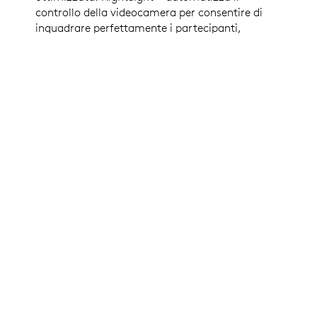
controllo della videocamera per consentire di
inquadrare perfettamente i partecipanti,
indipendentemente dalla loro distanza
dall'obiettivo. RightLight ottimizza il
bilanciamento della luce e dà priorità ai volti
rispetto a oggetti e superfici per conferire un
aspetto naturale alle tonalità della pelle.
Inoltre la videocamera Rally è subito
compatibile praticamente con qualsiasi app
per videoconferenze.
ULTERIORI INFORMAZIONI SU RIGHTSENSE