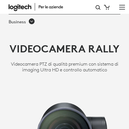
VIDEOCAMERA
PTZ
Business
ULTRA
HD
VIDEOCAMERA RALLY
RALLY
PER
Videocamera PTZ di qualità premium con sistema di
SALE
imaging Ultra HD e controllo automatico
RIUNIONI