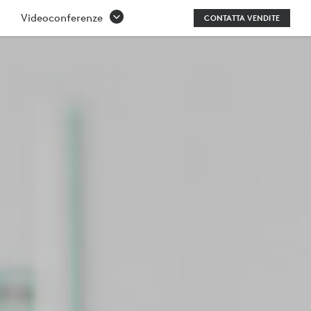
SISTEMA
Videoconferenze
CONTATTA VENDITE
PER
VIDEOCONFERENZE
AVANZATO
LOGITECH
RALLY