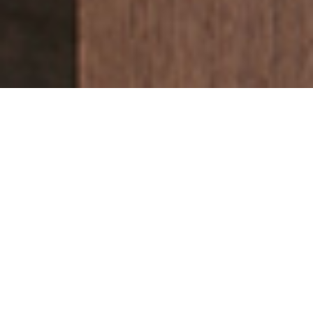
TUTTI INSIEME!
Logitech Rally offre video con qualità da studio
televisivo, chiarezza vocale senza pari e automazione
RightSense ™ per riunioni migliori e più naturali con la
maggior parte dei servizi software di
videoconferenza. Splendidamente rifiniti in nero
opaco con accenti di metallo grigio ardesia, i
componenti Rally offrono prestazioni eccellenti e
versatilità eccezionale con uno stile elegante.