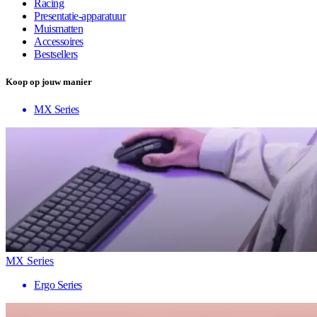
Racing
Presentatie-apparatuur
Muismatten
Accessoires
Bestsellers
Koop op jouw manier
MX Series
MX Series
Ergo Series