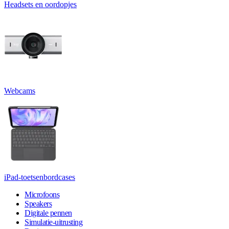
Headsets en oordopjes
Webcams
iPad-toetsenbordcases
Microfoons
Speakers
Digitale pennen
Simulatie-uitrusting