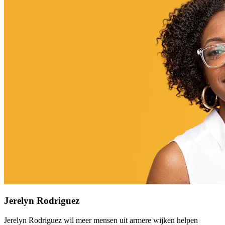
Jerelyn Rodriguez
Jerelyn Rodriguez wil meer mensen uit armere wijken helpen