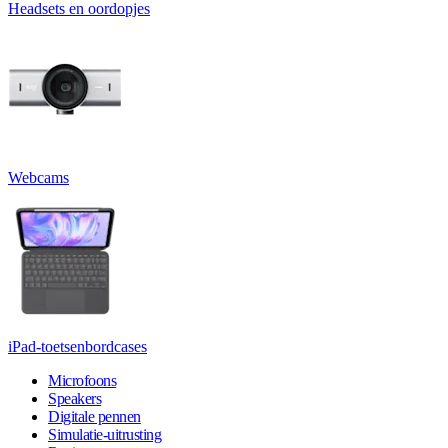
Headsets en oordopjes
Webcams
iPad-toetsenbordcases
Microfoons
Speakers
Digitale pennen
Simulatie-uitrusting