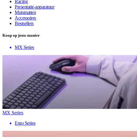
Racing
Presentatie-apparatuur
Muismatten
Accessoires
Bestsellers
Koop op jouw manier
MX Series
MX Series
Ergo Series