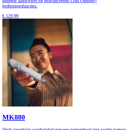
dubbele aanwijzers en geavanceerde Logi Options+
bedieningsfuncties.
€ 129,99
MK880
Werk langdurig comfortabel met een toetsenbord met zachte toetsen