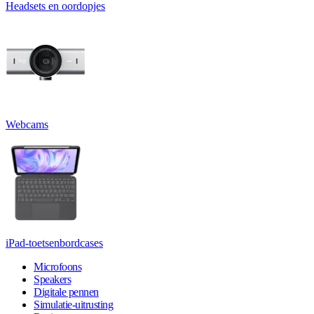
Headsets en oordopjes
Webcams
iPad-toetsenbordcases
Microfoons
Speakers
Digitale pennen
Simulatie-uitrusting