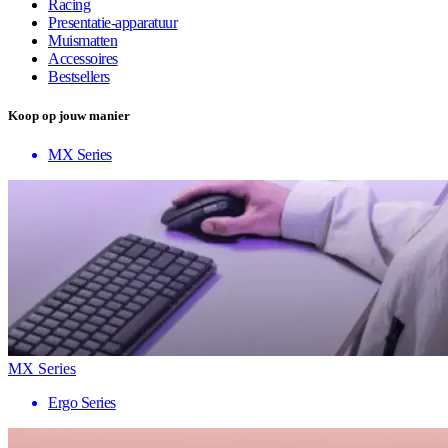
Racing
Presentatie-apparatuur
Muismatten
Accessoires
Bestsellers
Koop op jouw manier
MX Series
MX Series
Ergo Series