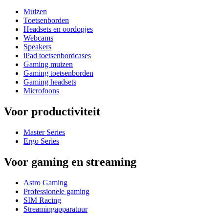
Muizen
Toetsenborden
Headsets en oordopjes
Webcams
Speakers
iPad toetsenbordcases
Gaming muizen
Gaming toetsenborden
Gaming headsets
Microfoons
Voor productiviteit
Master Series
Ergo Series
Voor gaming en streaming
Astro Gaming
Professionele gaming
SIM Racing
Streamingapparatuur