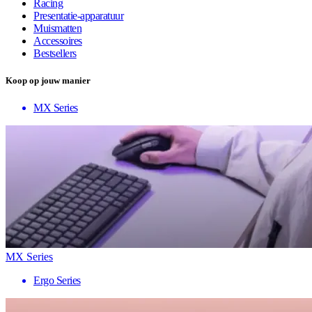
Racing
Presentatie-apparatuur
Muismatten
Accessoires
Bestsellers
Koop op jouw manier
MX Series
MX Series
Ergo Series