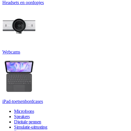
Headsets en oordopjes
Webcams
iPad-toetsenbordcases
Microfoons
Speakers
Digitale pennen
Simulatie-uitrusting