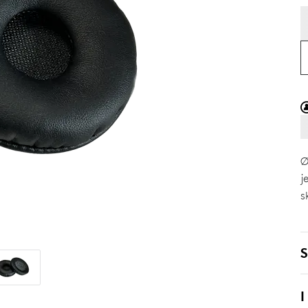
Ø
j
s
S
I