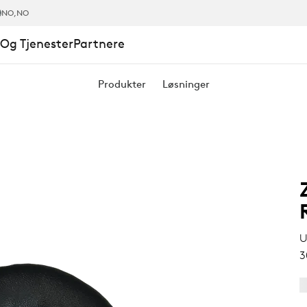
NO
,NO
Og Tjenester
Partnere
Produkter
Løsninger
E
U
3