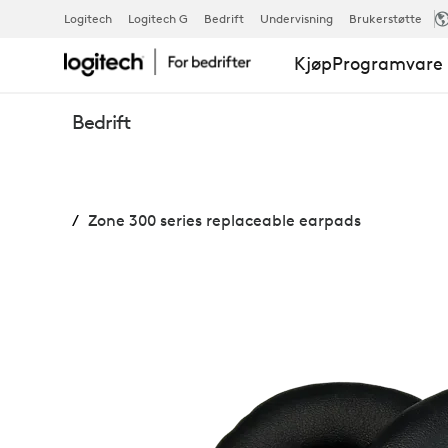
ZONE
Logitech
Logitech G
Bedrift
Undervisning
Brukerstøtte
Kjøp
Programvare 
300-
Bedrift
SERIEN
Zone 300 series replaceable earpads
UTSKIFTBAR
ØREPUTER