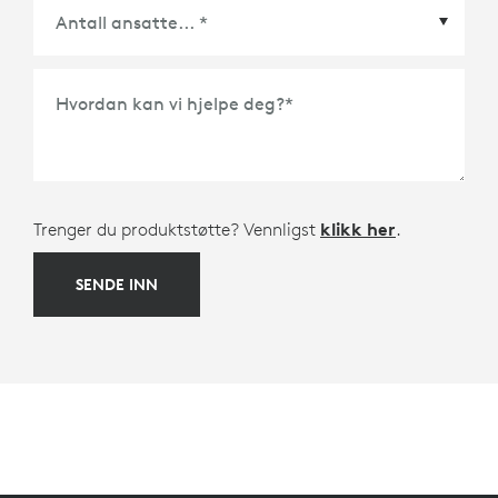
Møteplattform eller økosystempartner
*
Hvordan kan vi hjelpe deg?
*
Trenger du produktstøtte? Vennligst
klikk her
.
SENDE INN