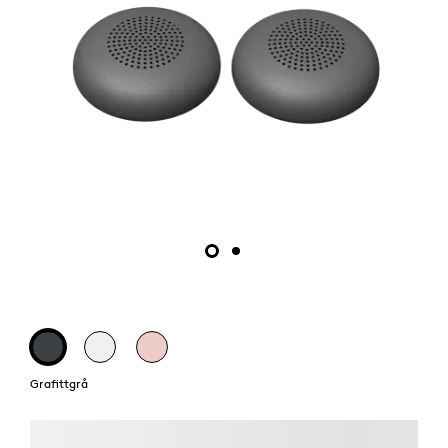
Grafittgrå