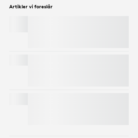
Artikler vi foreslår
PEBBLE MOUSE 2 M350S
Bruk koden
LOGICOLOR
for EXTRA 57,00 kr på
utvalgte fargede varer
MK295 SILENT WIRELESS COMBO
Bruk koden
LOGICOLOR
for EXTRA 57,00 kr på
utvalgte fargede varer
PEBBLE KEYS 2 K380S
Bruk koden
LOGICOLOR
for EXTRA 57,00 kr på
utvalgte fargede varer