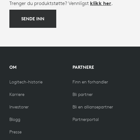
Trenger du produktstøtte? Vennligst
klikk her
.
SENDE INN
OM
PARTNERE
Logitech-historie
Finn en forhandler
Karriere
Bli partner
Investorer
Bli en alliansepartner
Blogg
Partnerportal
Presse