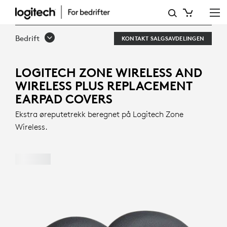
LOGITECH
ZONE
Bedrift
KONTAKT SALGSAVDELINGEN
WIRELESS
AND
LOGITECH ZONE WIRELESS AND
WIRELESS PLUS REPLACEMENT
WIRELESS
EARPAD COVERS
PLUS
Ekstra øreputetrekk beregnet på Logitech Zone
REPLACEMENT
Wireless.
EARPAD
COVERS