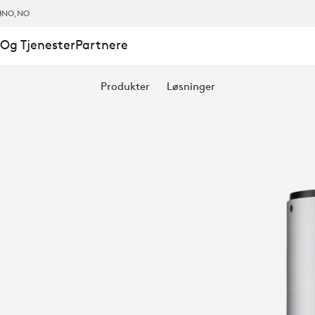
NO
,NO
Og Tjenester
Partnere
ECAM
Produkter
Løsninger