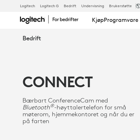
LOGITECH
Logitech
Logitech G
Bedrift
Undervisning
Brukerstøtte
Kjøp
Programvare 
CONFERENC
Bedrift
CONNECT
CONNECT
Bærbart ConferenceCam med
®
Bluetooth
-høyttalertelefon for små
møterom, hjemmekontoret og når du er
på farten