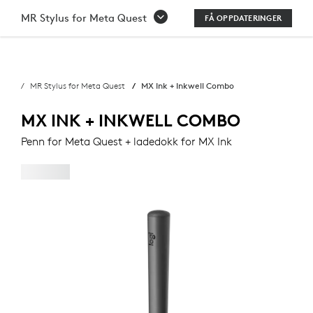
KJØP
MR Stylus for Meta Quest
FÅ OPPDATERINGER
MX
INK
MR Stylus for Meta Quest
MX Ink + Inkwell Combo
+
INKWELL
MX INK + INKWELL COMBO
COMBO
Penn for Meta Quest + ladedokk for MX Ink