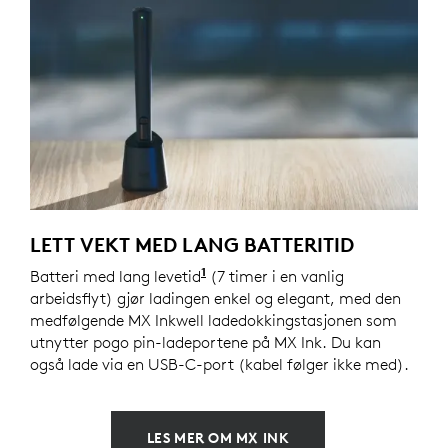
LETT VEKT MED LANG BATTERITID
1
Batteri med lang levetid
Batteritiden varierer mye avh
(7 timer i en vanlig
arbeidsflyt) gjør ladingen enkel og elegant, med den
medfølgende MX Inkwell ladedokkingstasjonen som
utnytter pogo pin-ladeportene på MX Ink. Du kan
også lade via en USB-C-port (kabel følger ikke med).
LES MER OM MX INK