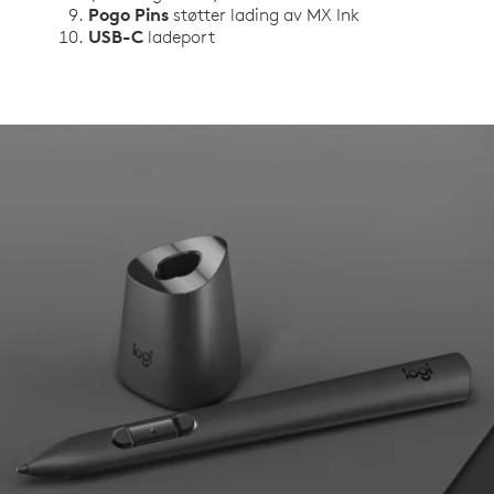
Pogo Pins
støtter lading av MX Ink
USB-C
ladeport