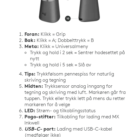
Foran:
Klikk = Grip
Bak:
Klikk = A; Dobbelttrykk = B
Meta:
Klikk = Universalmeny
Trykk og hold i 2 sek = Sentrer hodesettet på
nytt
Trykk og hold i 5 sek = Slå av
Tips:
Trykkfølsom pennespiss for naturlig
skriving og tegning
Midten:
Trykksensor analog inngang for
tegning og skriving med luft. Markøren går fra
tuppen. Trykk eller trykk lett på mens du retter
markøren for å velge
LED:
Strøm- og tilkoblingsstatus
Pogo-stifter:
Tilkobling for lading med MX
Inkwell
USB-C-
port:
Lading med USB-C-kabel
(medfølger ikke)