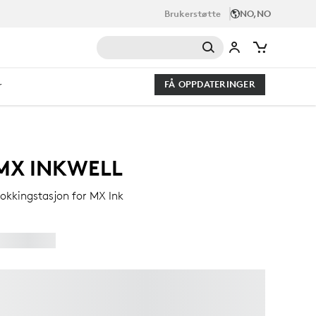
Brukerstøtte
NO,NO
r
FÅ OPPDATERINGER
MX INKWELL
okkingstasjon for MX Ink