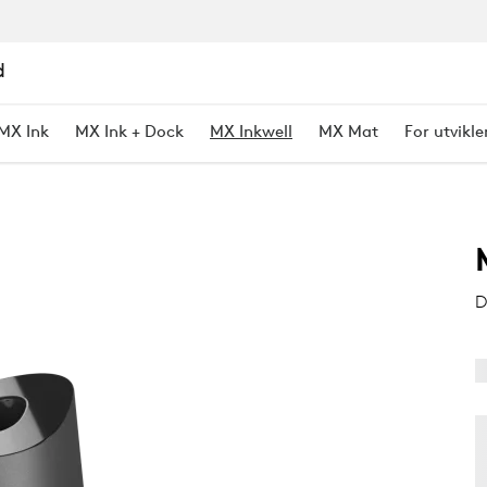
d
MX Ink
MX Ink + Dock
MX Inkwell
MX Mat
For utvikle
ASJON
D