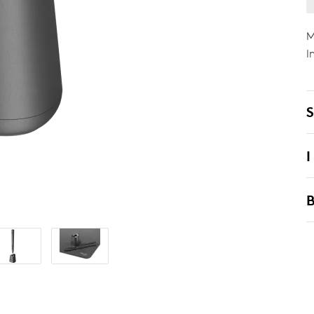
M
I
S
I