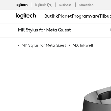
KJØP
Butikk
Planet
Programvare
Tilbu
MX
MR Stylus for Meta Quest
INKWELL
MR Stylus for Meta Quest
MX Inkwell
DOKKINGST
FOR
MX