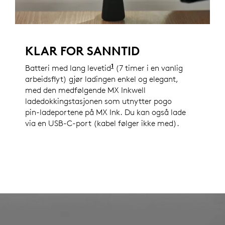
KLAR FOR SANNTID
1
Batteri med lang levetid
Batteritiden varierer mye 
(7 timer i en vanlig
arbeidsflyt) gjør ladingen enkel og elegant,
med den medfølgende MX Inkwell
ladedokkingstasjonen som utnytter pogo
pin-ladeportene på MX Ink. Du kan også lade
via en USB-C-port (kabel følger ikke med).