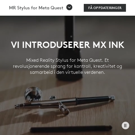
MR
MR Stylus for Meta Quest
FÅ OPPDATERINGER
STYLUS
FOR
META
VI INTRODUSERER MX INK
QUEST
Mixed Reality Stylus for Meta Quest. Et
revolusjonerende sprang for kontroll, kreativitet og
samarbeid i den virtuelle verdenen.