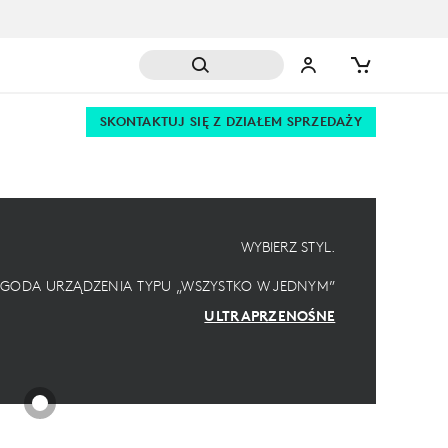
SKONTAKTUJ SIĘ Z DZIAŁEM SPRZEDAŻY
WYBIERZ STYL.
GODA URZĄDZENIA TYPU „WSZYSTKO W JEDNYM”
ULTRAPRZENOŚNE