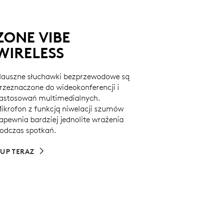
ZONE VIBE
WIRELESS
auszne słuchawki bezprzewodowe są
rzeznaczone do wideokonferencji i
astosowań multimedialnych.
ikrofon z funkcją niwelacji szumów
apewnia bardziej jednolite wrażenia
odczas spotkań.
UP TERAZ