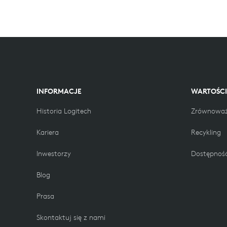
INFORMACJE
WARTOŚCI
Historia Logitech
Zrównoważ
Kariera
Recykling
Inwestorzy
Dostępnoś
Blog
Prasa
Skontaktuj się z nami