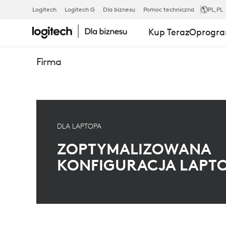
ZOPTYMALI
Logitech
Logitech G
Dla biznesu
Pomoc techniczna
PL
,PL
Kup Teraz
Oprogra
KONFIGURA
Firma
LAPTOPA
DLA LAPTOPA
ZOPTYMALIZOWANA
KONFIGURACJA LAPT