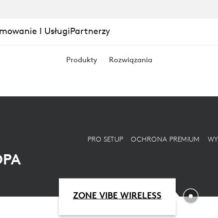
ZOWANA
mowanie I Usługi
Partnerzy
CJA
Produkty
Rozwiązania
PRO SETUP
OCHRONA PREMIUM
WY
OPA
ZONE VIBE WIRELESS