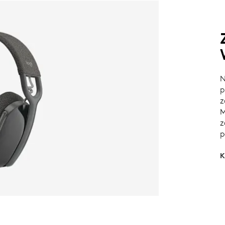
N
p
z
M
z
p
K