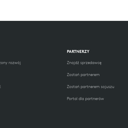
PARTNERZY
ony rozwój
Znajdź sprzedawcę
Zostań partnerem
ć
Zostań partnerem sojuszu
Portal dla partnerów