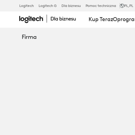
USŁUGI
Logitech
Logitech G
Dla biznesu
Pomoc techniczna
PL
,PL
Kup Teraz
Oprogra
I
Firma
OPROGRAM