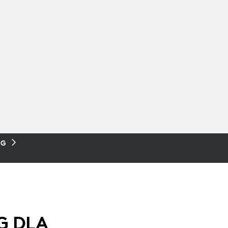
UG
G DLA