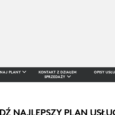
NAJ PLANY
KONTAKT Z DZIAŁEM
OPISY USŁ
SPRZEDAŻY
DŹ NAJLEPSZY PLAN USŁU