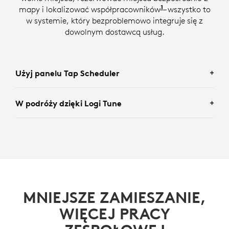
1
mapy i lokalizować współpracowników
Wymagana rezer
– wszystko to
w systemie, który bezproblemowo integruje się z
dowolnym dostawcą usług.
Użyj panelu Tap Scheduler
W podróży dzięki Logi Tune
Uzyskaj dostęp do map bezpośrednio z poziomu
panelu Tap Scheduler, aby umożliwić użytkownikom
łatwe poruszanie się po biurze i znajdowanie wolnych
Logitech Tune pozwala pracownikom korzystać z
miejsc.
mapy na laptopie lub telefonie, aby przeglądać wolne
sale z dowolnego miejsca na Ziemi.
DOWIEDZ SIĘ WIĘCEJ O EKRANIE TAP SCHEDULER
MNIEJSZE ZAMIESZANIE,
PRZECZYTAJ WIĘCEJ O APLIKACJI LOGITECH TUNE
WIĘCEJ PRACY