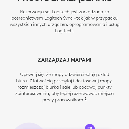
Rezerwacja sal Logitech jest zarządzana za
pośrednictwem Logitech Sync – tak jak w przypadku
wszystkich innych urządzeń, oprogramowania i usług
Logitech.
ŁATWE ZARZĄDZANIE SALAMI I ZASOBAMI
DOSTĘP DO URZĄDZEŃ W SALI Z
USTAL POLITYKĘ REZERWACJI
ZARZĄDZAJ MAPAMI
DOWOLNEGO MIEJSCA
Używaj zasad platformy Sync do zarządzania
Upewnij się, że mapy odzwierciedlają układ
Utwórz pełny przegląd sal i podłączonych
Dzięki interfejsowi zdalnego dostępu do
biura. Z łatwością przesyłaj i dostosowuj mapy,
doświadczeniami związanymi z rezerwacją sal
urządzeń oraz otrzymuj powiadomienia, gdy
platformy Sync można uzyskać dostęp do
rozmieszczaj biurka i sale lub dodawaj punkty
jakiś element ulegnie odłączeniu.
konferencyjnych.
urządzeń Logitech w danej sali, w tym do panelu
zainteresowania, aby lepiej rezerwować miejsca
Tap Scheduler, bezpośrednio z poziomu
2
pracy pracownikom.
Tworzenie map jest
platformy Sync, aby naprawiać problemy lub
pomagać pracownikom, zupełnie jak w
4
przypadku fizycznej obecności w danej sali.
Opcja d