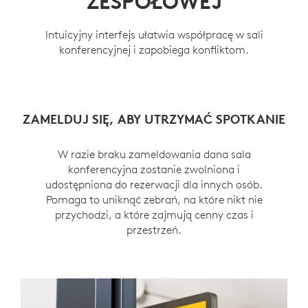
ZESPOŁOWEJ
Intuicyjny interfejs ułatwia współpracę w sali
konferencyjnej i zapobiega konfliktom.
ZAMELDUJ SIĘ, ABY UTRZYMAĆ SPOTKANIE
ZOBACZ NADCHODZĄCE SPOTKANIA
PRZEDŁUŻANIE LUB WCZEŚNIEJSZE
SPERSONALIZUJ TAPETY
KOŃCZENIE KONFERENCJI
Dostosuj tło Tap Scheduler, aby dopasować go
Dzięki dostępnemu w panelu Tap Scheduler
W razie braku zameldowania dana sala
Jeśli potrzebny jest dodatkowy czas na
programowi zajęcia sal konferencyjnych
konferencyjna zostanie zwolniona i
do stylu swojej przestrzeni.
spotkanie lub jeśli spotkanie kończy się
odnalezienie najbliższego dostępnego przedziału
udostępniona do rezerwacji dla innych osób.
wcześniej, pracownicy mogą łatwo wprowadzać
czasowego dla określonej sali jest bardzo proste.
Pomaga to uniknąć zebrań, na które nikt nie
zmiany za pomocą panelu Tap Scheduler.
przychodzi, a które zajmują cenny czas i
przestrzeń.