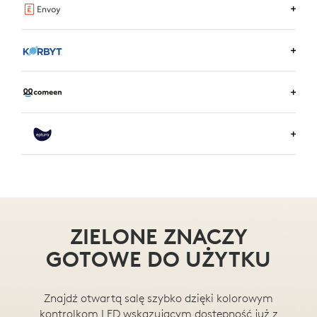
WIĘCEJ INFORMACJI O USŁUDZE REZERWACJI SAL
LOGITECH
DOWIEDZ SIĘ WIĘCEJ O ENVOY
DOWIEDZ SIĘ WIĘCEJ O KORBYT
DOWIEDZ SIĘ WIĘCEJ O COMEEN
DOWIEDZ SIĘ WIĘCEJ O EPTURA
ZIELONE ZNACZY
GOTOWE DO UŻYTKU
Znajdź otwartą salę szybko dzięki kolorowym
kontrolkom LED wskazującym dostępność już z