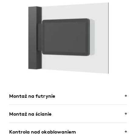
Montaż na futrynie
MONTAŻ NA FUTRYNIE
Montaż na ścianie
Zamocuj Tap Scheduler na futrynie drzwi lub okna
MONTAŻ NA ŚCIANIE
Kontrola nad okablowaniem
korzystając z dołączonego uchwytu, by zapewnić