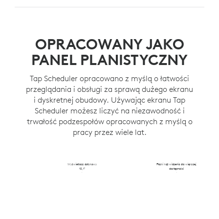
lepszą widoczność.
Umieść i zamocuj Tap Scheduler na ścianie w
KONTROLA NAD
dowolnym miejscu.
OKABLOWANIEM
OPRACOWANY JAKO
Ukryj okablowanie w ścianie, futrynie lub na inne
PANEL PLANISTYCZNY
sposoby dzięki różnym opcjom prowadzenia kabli.
Tap Scheduler opracowano z myślą o łatwości
przeglądania i obsługi za sprawą dużego ekranu
i dyskretnej obudowy. Używając ekranu Tap
Scheduler możesz liczyć na niezawodność i
trwałość podzespołów opracowanych z myślą o
pracy przez wiele lat.
Wyświetlacz dotykowy
Płaski kąt widzenia dla większej
10,1″
dostępności
Głębokość 31,4
mm przy