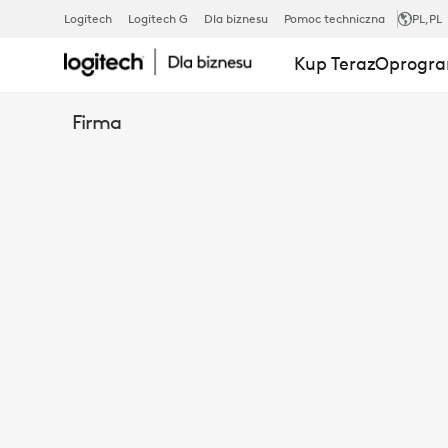
KAMERA
Logitech
Logitech G
Dla biznesu
Pomoc techniczna
PL
,PL
Kup Teraz
Oprogra
KONFERENC
Firma
TYPU
„WSZYSTKO
W
JEDNYM”