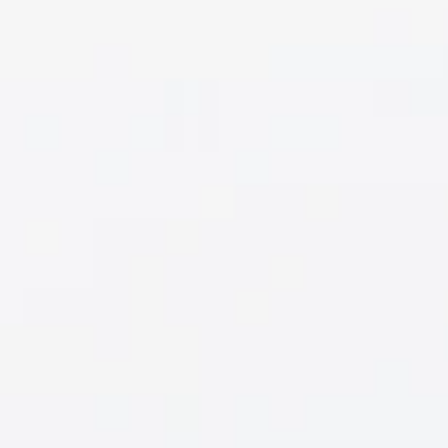
O
NIEZWYKLE
SZEROKIM
OBIEKTYWIE
PRZEZNACZ
DO