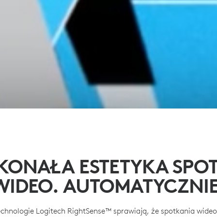
KONAŁA ESTETYKA SPO
WIDEO. AUTOMATYCZNIE
chnologie Logitech RightSense™ sprawiają, że spotkania wideo s