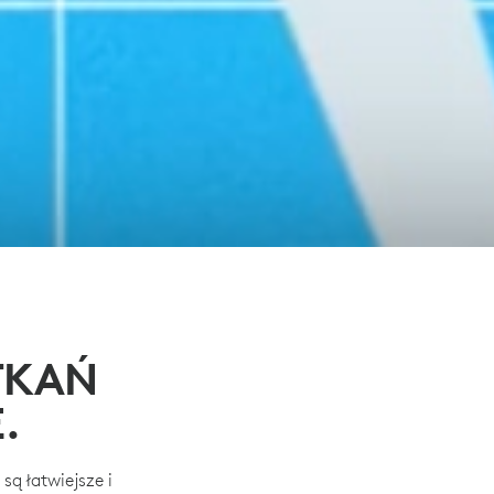
TKAŃ
.
ą łatwiejsze i