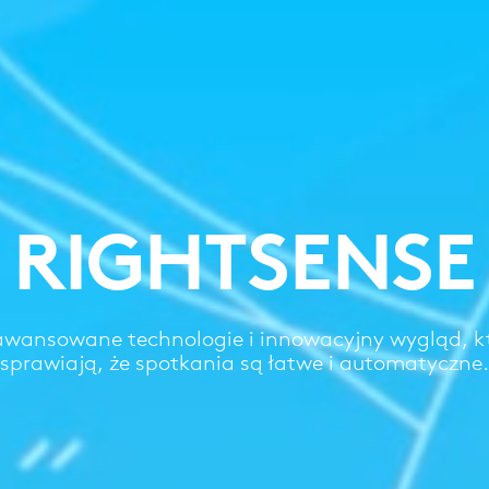
RIGHTSENSE
wansowane technologie i innowacyjny wygląd, k
sprawiają, że spotkania są łatwe i automatyczne.