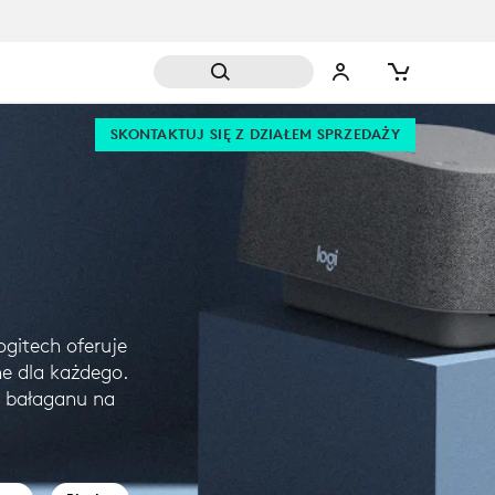
SKONTAKTUJ SIĘ Z DZIAŁEM SPRZEDAŻY
ogitech oferuje
ne dla każdego.
ę bałaganu na