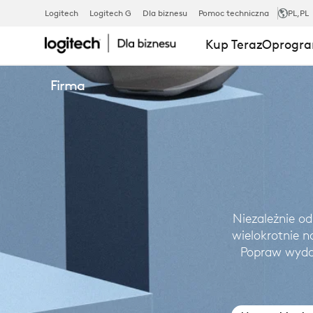
PRODUKTY
Logitech
Logitech G
Dla biznesu
Pomoc techniczna
PL
,PL
Kup Teraz
Oprogra
BIZNESOWE
Firma
Niezależnie od
wielokrotnie n
Popraw wydaj