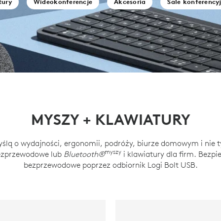
tury
Wideokonferencje
Akcesoria
Sale konferency
MYSZY + KLAWIATURY
ślą o wydajności, ergonomii, podróży, biurze domowym i nie ty
myszy
ezprzewodowe lub
Bluetooth®
i klawiatury dla firm. Bezpi
bezprzewodowe poprzez odbiornik Logi Bolt USB.