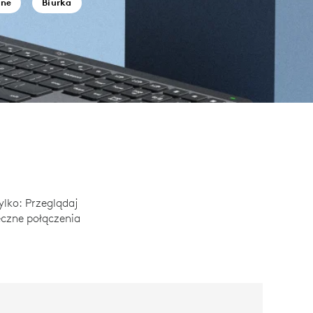
jne
Biurka
lko: Przeglądaj
eczne połączenia