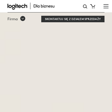
MEETUP
2
Firma
SKONTAKTUJ SIĘ Z DZIAŁEM SPRZEDAŻY