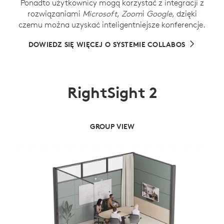
Ponadto użytkownicy mogą korzystać z integracji z
rozwiązaniami
Microsoft
,
Zoom
i
Google
, dzięki
czemu można uzyskać inteligentniejsze konferencje.
DOWIEDZ SIĘ WIĘCEJ O SYSTEMIE COLLABOS
RightSight 2
STREFA KAMERY
SPEAKER VIEW
WIDOK SIATKI
GROUP VIEW