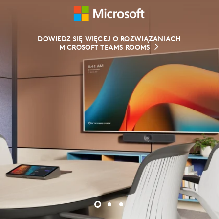
DOWIEDZ SIĘ WIĘCEJ O ROZWIĄZANIACH
DOWIEDZ SIĘ WIĘCEJ O ROZWIĄZANIACH
DOWIEDZ SIĘ WIĘCEJ O ROZWIĄZANIACH
MICROSOFT TEAMS ROOMS
POKOI GOOGLE MEET
ZOOM ROOMS