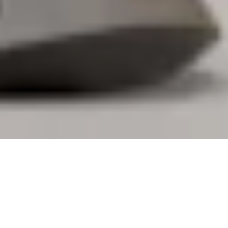
ZAPROJEKTOWANE Z MYŚLĄ O
TOBIE. STWORZONA DLA FIRM:
Logi Tune daje Ci swobodę personalizacji Twoich
osobistych urządzeń, rezerwacji biurek i łączenia się z
współpracownikami. Dodatkowo, zespoły IT zyskują