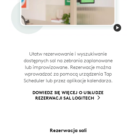
Aplikacja Logitech View upraszcza nawigację w
Ułatw pracownikom znalezienie idealnego
Ułatw rezerwowanie i wyszukiwanie
miejscu pracy dzięki interaktywnym mapom
dostępnych sal na zebrania zaplanowane
miejsca do pracy. Aplikacja
Logi Tune
wyświetlanym na dużych ekranach dotykowych
lub improwizowane. Rezerwacje można
znacząco ułatwia rezerwowanie. Biurka
(wymagane
oprogramowanie RoomMate
).
wprowadzać za pomocą urządzenia Tap
można rezerwować przy użyciu stacji
Pracownicy mogą szybko wyszukiwać i
Scheduler lub przez aplikacje kalendarza.
dokującej Logi Dock Flex lub bez niej.
znajdować wolne miejsca, rezerwować miejsca
bezpośrednio z mapy i lokalizować
DOWIEDZ SIĘ WIĘCEJ O USŁUDZE
DOWIEDZ SIĘ WIĘCEJ O USŁUDZE
5
współpracowników
Wymagana rezerwacja stanowis
– wszystko to w systemie,
REZERWACJI BIUREK FIRMY LOGITECH
REZERWACJI SAL LOGITECH
który bezproblemowo integruje się z dowolnym
dostawcą usług.
Rezerwacja sali